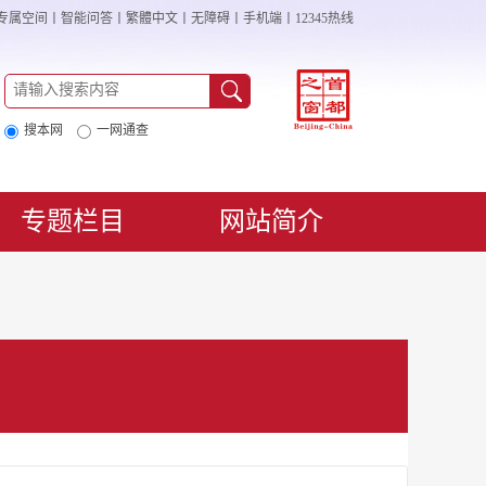
专属空间
丨
智能问答
丨
繁體中文
丨
无障碍
丨
手机端
丨
12345热线
搜本网
一网通查
专题栏目
网站简介