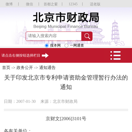
微博
丨
微信
丨
首都之窗
丨
12345
丨
适老版
搜本网
一网通查
请点击右侧按钮选择栏目
首页
->
政务公开
->
通知通告
关于印发北京市专利申请资助金管理暂行办法的
通知
日期：2007-01-30
来源：北京市财政局
京财文[2006]3101号
各有关单位：