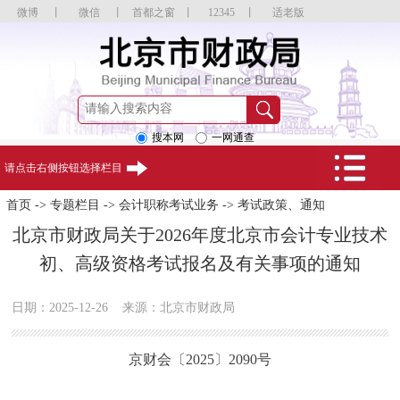
微博
丨
微信
丨
首都之窗
丨
12345
丨
适老版
搜本网
一网通查
请点击右侧按钮选择栏目
首页
->
专题栏目
->
会计职称考试业务
->
考试政策、通知
北京市财政局关于2026年度北京市会计专业技术
初、高级资格考试报名及有关事项的通知
日期：2025-12-26
来源：北京市财政局
京财会〔2025〕2090号