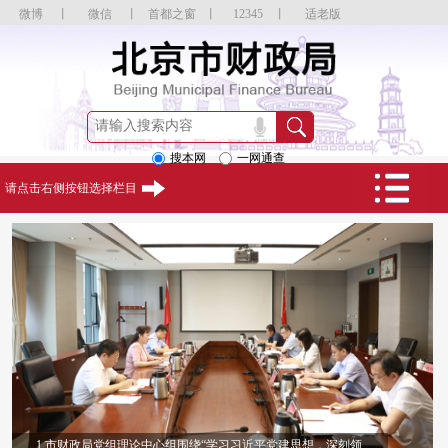
微博
丨
微信
丨
首都之窗
丨
12345
丨
适老版
搜本网
一网通查
请点击右侧按钮选择栏目
1.市财政局党组理论中心组围绕“学习习近平党建思想，深刻领