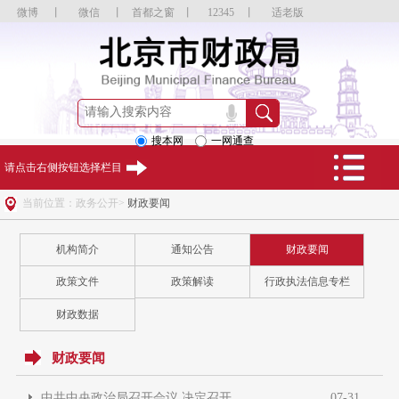
微博
丨
微信
丨
首都之窗
丨
12345
丨
适老版
搜本网
一网通查
请点击右侧按钮选择栏目
当前位置：政务公开>
财政要闻
机构简介
通知公告
财政要闻
政策文件
政策解读
行政执法信息专栏
财政数据
财政要闻
中共中央政治局召开会议 决定召开...
07-31