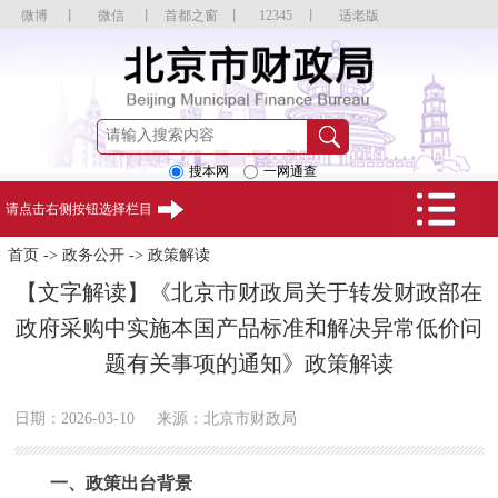
微博
丨
微信
丨
首都之窗
丨
12345
丨
适老版
搜本网
一网通查
请点击右侧按钮选择栏目
首页
->
政务公开
->
政策解读
【文字解读】《北京市财政局关于转发财政部在
政府采购中实施本国产品标准和解决异常低价问
题有关事项的通知》政策解读
日期：2026-03-10
来源：北京市财政局
一、政策出台背景