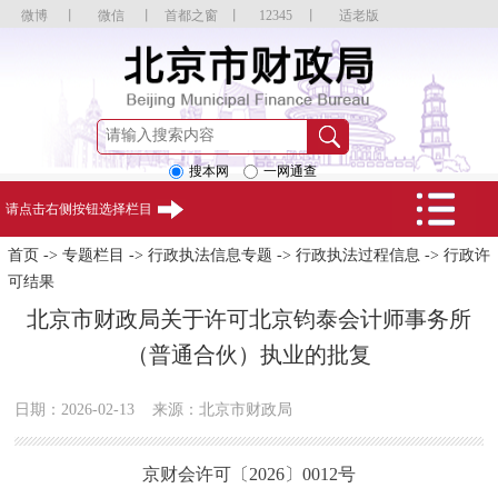
微博
丨
微信
丨
首都之窗
丨
12345
丨
适老版
搜本网
一网通查
请点击右侧按钮选择栏目
首页
->
专题栏目
->
行政执法信息专题
->
行政执法过程信息
->
行政许
可结果
北京市财政局关于许可北京钧泰会计师事务所
（普通合伙）执业的批复
日期：2026-02-13
来源：北京市财政局
京财会许可〔2026〕0012号