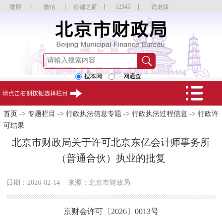
微博
丨
微信
丨
首都之窗
丨
12345
丨
适老版
搜本网
一网通查
请点击右侧按钮选择栏目
首页
->
专题栏目
->
行政执法信息专题
->
行政执法过程信息
->
行政许
可结果
北京市财政局关于许可北京东亿会计师事务所
（普通合伙）执业的批复
日期：2026-02-14
来源：北京市财政局
京财会许可〔2026〕0013号