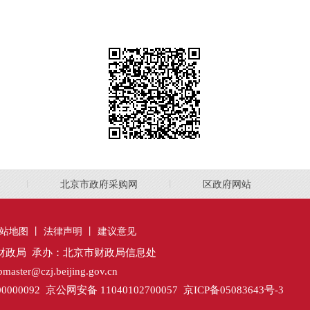
丨
北京市政府采购网
丨
区政府网站
站地图
丨
法律声明
丨
建议意见
财政局 承办：北京市财政局信息处
ter@czj.beijing.gov.cn
00092 京公网安备 11040102700057 京ICP备05083643号-3