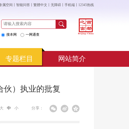
专属空间
丨
智能问答
丨
繁體中文
丨
无障碍
丨
手机端
丨
12345热线
搜本网
一网通查
专题栏目
网站简介
合伙）执业的批复
大
中
小
分享：