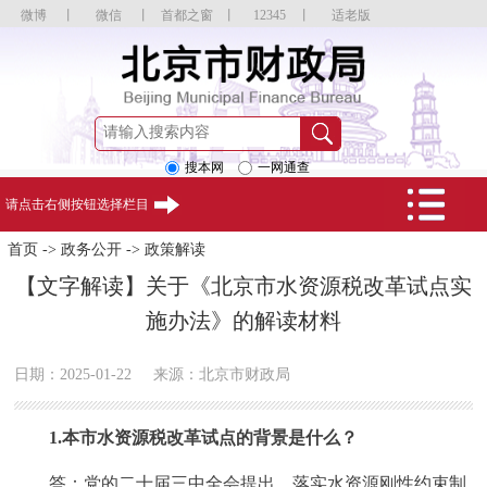
微博
丨
微信
丨
首都之窗
丨
12345
丨
适老版
搜本网
一网通查
请点击右侧按钮选择栏目
首页
->
政务公开
->
政策解读
【文字解读】关于《北京市水资源税改革试点实
施办法》的解读材料
日期：2025-01-22
来源：北京市财政局
1.本市水资源税改革试点的背景是什么？
答：党的二十届三中全会提出，落实水资源刚性约束制