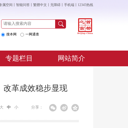
专属空间
丨
智能问答
丨
繁體中文
丨
无障碍
丨
手机端
丨
12345热线
搜本网
一网通查
专题栏目
网站简介
，改革成效稳步显现
大
中
小
分享：