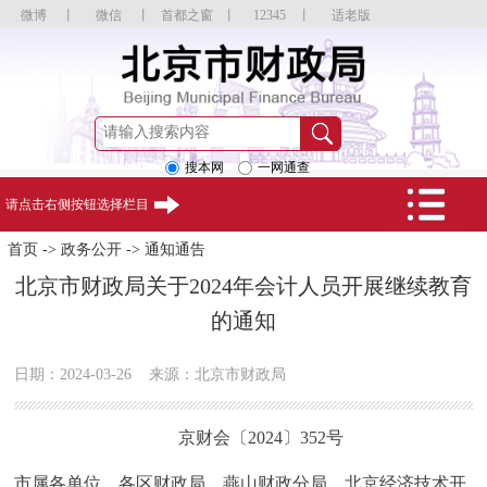
微博
丨
微信
丨
首都之窗
丨
12345
丨
适老版
搜本网
一网通查
请点击右侧按钮选择栏目
首页
->
政务公开
->
通知通告
北京市财政局关于2024年会计人员开展继续教育
的通知
日期：2024-03-26
来源：北京市财政局
京财
会
〔
2024
〕
352
号
市属各单位、各区财政局、燕山财政分局、北京经济技术开