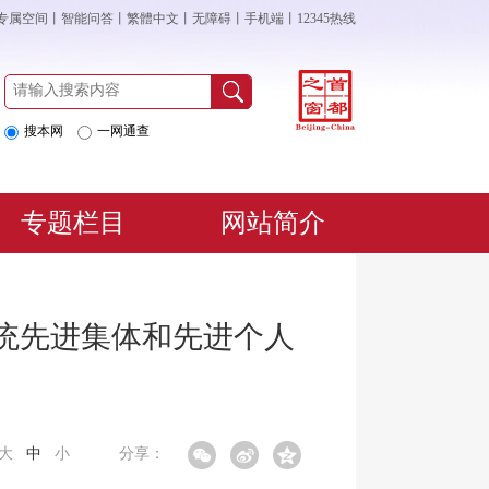
专属空间
丨
智能问答
丨
繁體中文
丨
无障碍
丨
手机端
丨
12345热线
搜本网
一网通查
专题栏目
网站简介
统先进集体和先进个人
大
中
小
分享：