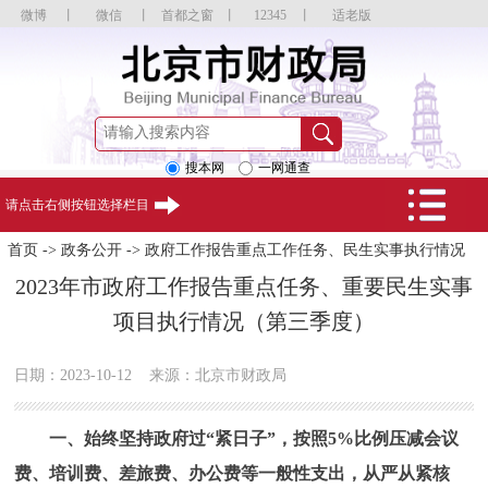
微博
丨
微信
丨
首都之窗
丨
12345
丨
适老版
搜本网
一网通查
请点击右侧按钮选择栏目
首页
->
政务公开
->
政府工作报告重点工作任务、民生实事执行情况
2023年市政府工作报告重点任务、重要民生实事
项目执行情况（第三季度）
日期：2023-10-12
来源：北京市财政局
一、始终坚持政府过“紧日子”，按照5%比例压减会议
费、培训费、差旅费、办公费等一般性支出，从严从紧核