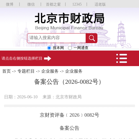
微博
丨
微信
丨
首都之窗
丨
12345
丨
适老版
搜本网
一网通查
请点击右侧按钮选择栏目
首页
->
专题栏目
->
企业服务
->
企业服务
备案公告（2026-0082号）
日期：2026-06-10
来源：北京市财政局
京财资评备﹝2026﹞0082号
备案公告