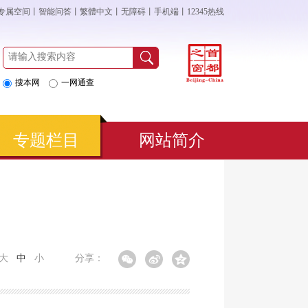
专属空间
丨
智能问答
丨
繁體中文
丨
无障碍
丨
手机端
丨
12345热线
搜本网
一网通查
专题栏目
网站简介
大
中
小
分享：