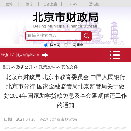
微博
丨
微信
丨
首都之窗
丨
12345
丨
适老版
搜本网
一网通查
请点击右侧按钮选择栏目
首页
->
政务公开
->
政策文件
->
其他文件
北京市财政局 北京市教育委员会 中国人民银行
北京市分行 国家金融监管局北京监管局关于做
好2024年国家助学贷款免息及本金延期偿还工作
的通知
日期：2024-04-28
来源：北京市财政局