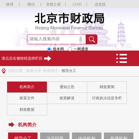
微博
丨
微信
丨
首都之窗
丨
12345
丨
适老版
搜本网
一网通查
请点击右侧按钮选择栏目
当前位置：政务公开>机构简介>
领导分工
机构简介
通知公告
财政要闻
政策文件
政策解读
行政执法信息专栏
财政数据
机构简介
领导分工
法定职责
内设机构
所属机构